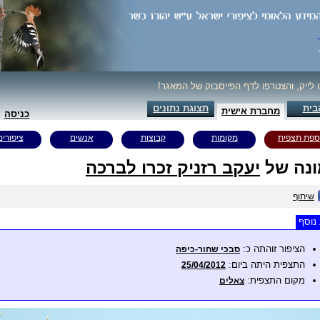
ו לייק, והצטרפו לדף הפייסבוק של המאגר!
בית
תצוגת נתונים
מחברת אישית
כניסה
ספת תצפית
מקומות
קבוצות
אנשים
ציפורים
נה של
יעקב רזניק זכרו לברכה
שיתוף
נוסף
הציפור זוהתה כ:
סבכי שחור-כיפה
התצפית היתה ביום:
25/04/2012
מקום התצפית:
צאלים