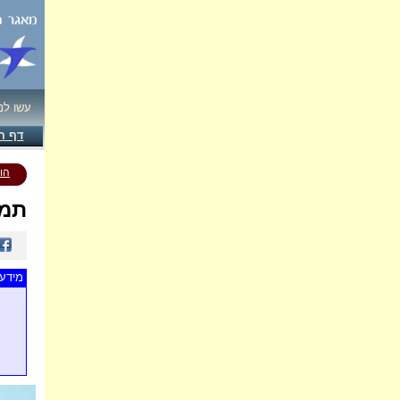
עשו לנ
דף ה
הו
תמו
מידע 