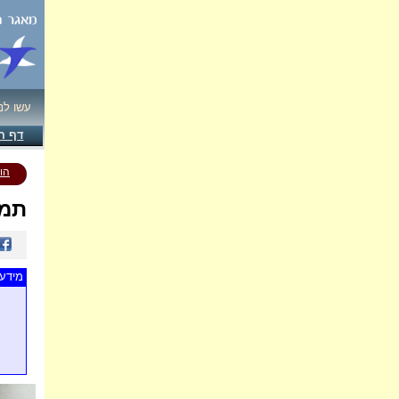
עשו לנ
דף ה
הו
תמו
מידע 