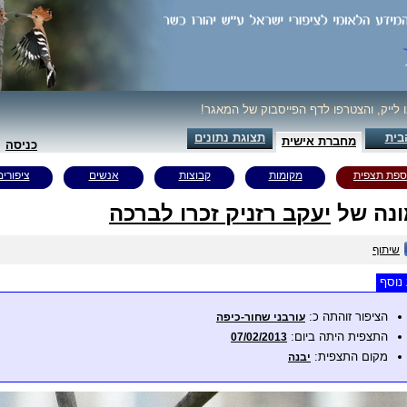
ו לייק, והצטרפו לדף הפייסבוק של המאגר!
בית
תצוגת נתונים
מחברת אישית
כניסה
ספת תצפית
מקומות
קבוצות
אנשים
ציפורים
נה של
יעקב רזניק זכרו לברכה
שיתוף
נוסף
הציפור זוהתה כ:
עורבני שחור-כיפה
התצפית היתה ביום:
07/02/2013
מקום התצפית:
יבנה