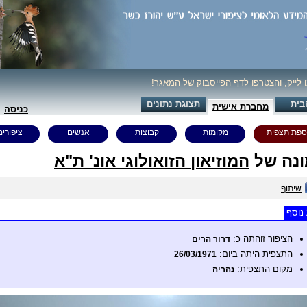
ו לייק, והצטרפו לדף הפייסבוק של המאגר!
בית
תצוגת נתונים
מחברת אישית
כניסה
ספת תצפית
מקומות
קבוצות
אנשים
ציפורים
נה של
המוזיאון הזואולוגי אונ' ת"א
שיתוף
נוסף
הציפור זוהתה כ:
דרור הרים
התצפית היתה ביום:
26/03/1971
מקום התצפית:
נהריה