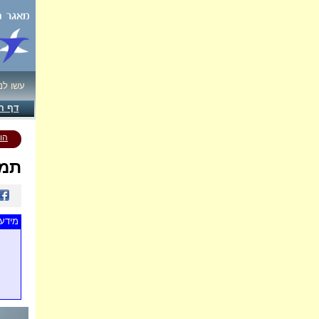
עשו לנ
דף ה
הו
תמו
מידע 