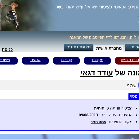
ו לייק, והצטרפו לדף הפייסבוק של המאגר!
בית
תצוגת נתונים
מחברת אישית
כניסה
ספת תצפית
מקומות
קבוצות
אנשים
ציפורים
נה של
עודד דגאי
שיתוף
נוסף
הציפור זוהתה כ:
חוחית
התצפית היתה ביום:
09/08/2013
מקום התצפית:
עמק חפר