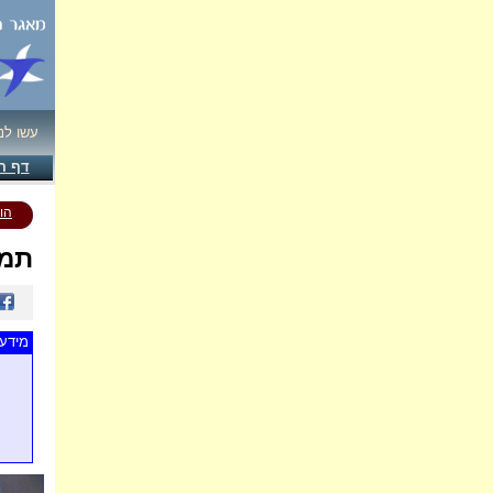
עשו לנ
דף ה
הו
תמו
מידע 