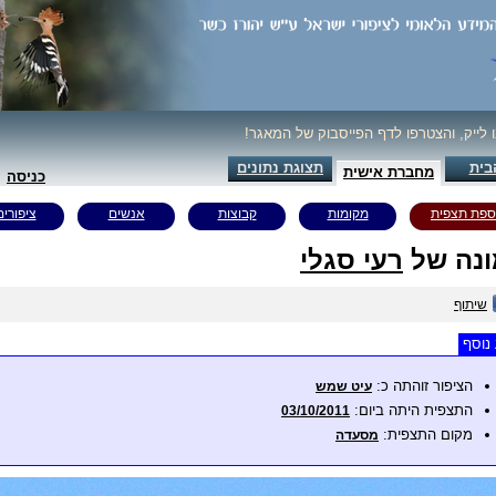
ו לייק, והצטרפו לדף הפייסבוק של המאגר!
בית
תצוגת נתונים
מחברת אישית
כניסה
ספת תצפית
מקומות
קבוצות
אנשים
ציפורים
נה של
רעי סגלי
שיתוף
נוסף
הציפור זוהתה כ:
עיט שמש
התצפית היתה ביום:
03/10/2011
מקום התצפית:
מסעדה