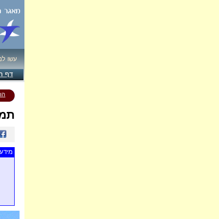
עשו לנ
דף ה
הו
תמו
מידע 