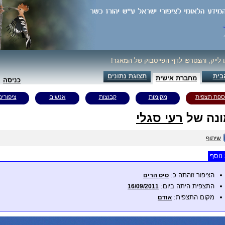
ו לייק, והצטרפו לדף הפייסבוק של המאגר!
בית
תצוגת נתונים
מחברת אישית
כניסה
ספת תצפית
מקומות
קבוצות
אנשים
ציפורים
נה של
רעי סגלי
שיתוף
נוסף
הציפור זוהתה כ:
סיס הרים
התצפית היתה ביום:
16/09/2011
מקום התצפית:
אודם