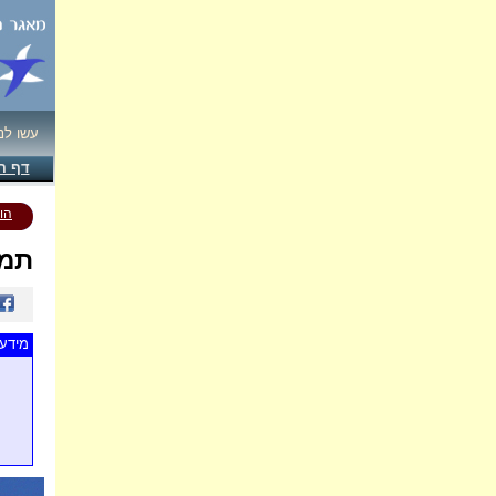
עשו לנ
דף ה
הו
תמו
מידע 