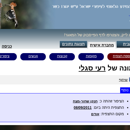
ו לייק, והצטרפו לדף הפייסבוק של המאגר!
בית
תצוגת נתונים
מחברת אישית
כניסה
ספת תצפית
מקומות
קבוצות
אנשים
ציפורים
נה של
רעי סגלי
שיתוף
נוסף
הציפור זוהתה כ:
חנקן שחור-מצח
התצפית היתה ביום:
08/09/2011
מקום התצפית:
אודם