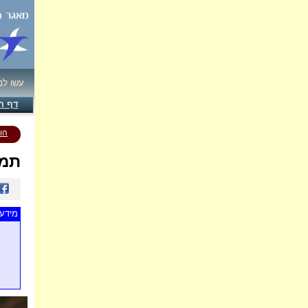
עשו לנ
דף ה
הו
תמו
מידע 