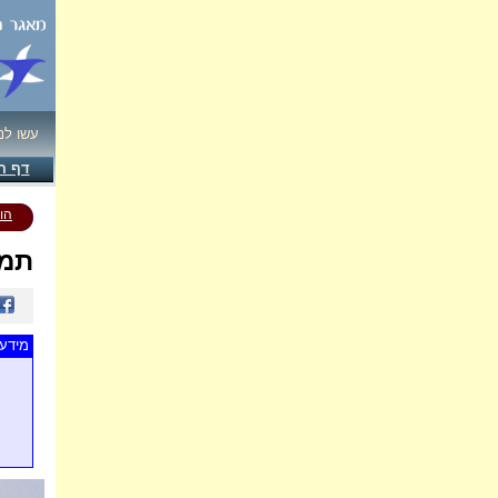
עשו לנ
דף ה
הו
תמו
מידע 