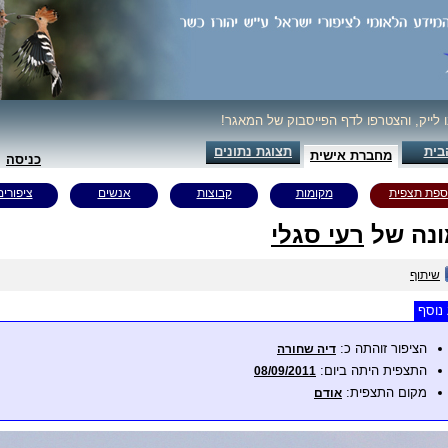
ו לייק, והצטרפו לדף הפייסבוק של המאגר!
בית
תצוגת נתונים
מחברת אישית
כניסה
ספת תצפית
מקומות
קבוצות
אנשים
ציפורים
נה של
רעי סגלי
שיתוף
נוסף
הציפור זוהתה כ:
דיה שחורה
התצפית היתה ביום:
08/09/2011
מקום התצפית:
אודם