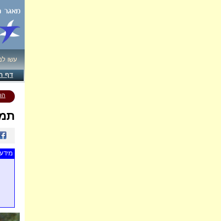
עשו לנ
דף ה
הו
תמו
מידע 