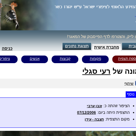
ו לייק, והצטרפו לדף הפייסבוק של המאגר!
בית
תצוגת נתונים
מחברת אישית
כניסה
ספת תצפית
מקומות
קבוצות
אנשים
ציפורים
נה של
רעי סגלי
שיתוף
נוסף
הציפור זוהתה כ:
זנבן ערבי
התצפית היתה ביום:
07/12/2006
מקום התצפית:
חצבה - עידן