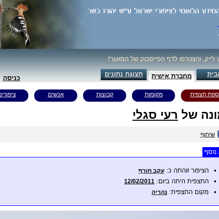
ו לייק, והצטרפו לדף הפייסבוק של המאגר!
בית
תצוגת נתונים
מחברת אישית
כניסה
ספת תצפית
מקומות
קבוצות
אנשים
ציפורים
נה של
רעי סגלי
שיתוף
נוסף
הציפור זוהתה כ:
עקב חורף
התצפית היתה ביום:
12/02/2011
מקום התצפית:
נהריה