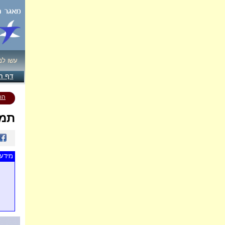
עשו לנ
דף ה
הו
תמו
מידע 