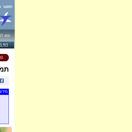
עשו לנ
דף ה
הו
תמו
מידע 