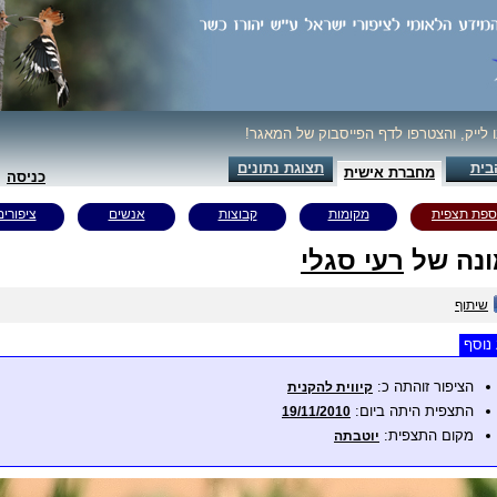
ו לייק, והצטרפו לדף הפייסבוק של המאגר!
בית
תצוגת נתונים
מחברת אישית
כניסה
ספת תצפית
מקומות
קבוצות
אנשים
ציפורים
נה של
רעי סגלי
שיתוף
נוסף
הציפור זוהתה כ:
קיווית להקנית
התצפית היתה ביום:
19/11/2010
מקום התצפית:
יוטבתה