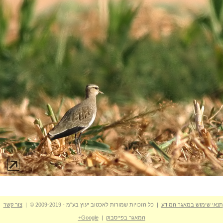
תנאי שימוש במאגר המידע
| כל הזכויות שמורות לאכטוב יעוץ בע"מ - 2009-2019 © |
צור קשר
המאגר בפייסבוק
|
Google+