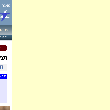
עשו לנ
דף ה
הו
תמו
מידע 