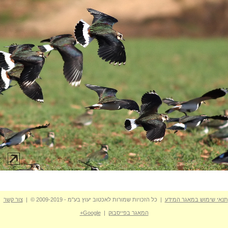
תנאי שימוש במאגר המידע
| כל הזכויות שמורות לאכטוב יעוץ בע"מ - 2009-2019 © |
צור קשר
המאגר בפייסבוק
|
Google+