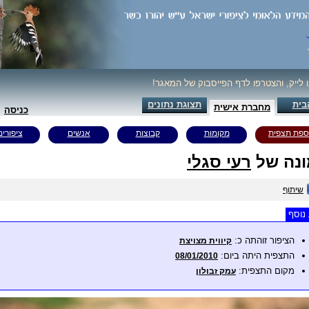
ו לייק, והצטרפו לדף הפייסבוק של המאגר!
בית
תצוגת נתונים
מחברת אישית
כניסה
ספת תצפית
מקומות
קבוצות
אנשים
ציפורים
נה של
רעי סגלי
שיתוף
נוסף
הציפור זוהתה כ:
קיווית מצויצת
התצפית היתה ביום:
08/01/2010
מקום התצפית:
עמק זבולון