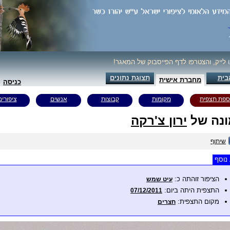
ו לייק, והצטרפו לדף הפייסבוק של המאגר!
בית
תצוגת נתונים
מחברת אישית
כניסה
ספת תצפית
מקומות
קבוצות
אנשים
ציפורים
נה של
ירון צ'רקה
שיתוף
נוסף
הציפור זוהתה כ:
עיט שמש
התצפית היתה ביום:
07/12/2011
מקום התצפית:
חצרים