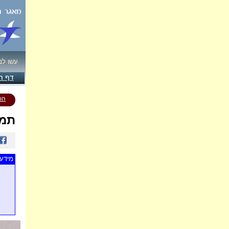
עשו לנ
דף ה
הו
תמו
מידע 