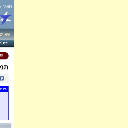
עשו לנ
דף ה
הו
תמו
מידע 