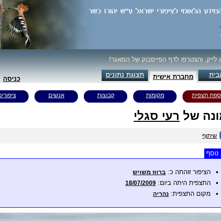
ו לייק, והצטרפו לדף הפייסבוק של המאגר!
בית
תצוגת נתונים
מחברת אישית
כניסה
ספת תצפית
מקומות
קבוצות
אנשים
ציפורים
נה של
רעי סגלי
שיתוף
נוסף
הציפור זוהתה כ:
ברווז משויש
התצפית היתה ביום:
18/07/2009
מקום התצפית:
נהריה