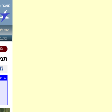
עשו לנ
דף ה
הו
תמו
מידע 