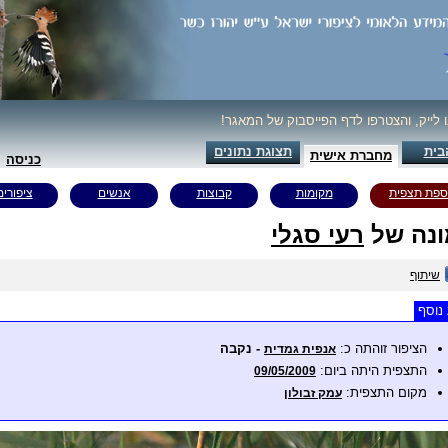
ו לייק, והצטרפו לדף הפייסבוק של המאגר!
בית
תצוגת נתונים
מחברת אישית
כניסה
ספת תצפית
מקומות
קבוצות
אנשים
ציפורים
נה של
רעי סגלי
שיתוף
נוסף
הציפור זוהתה כ:
- נקבה
אנפית גמדית
התצפית היתה ביום:
09/05/2009
מקום התצפית:
עמק זבולון