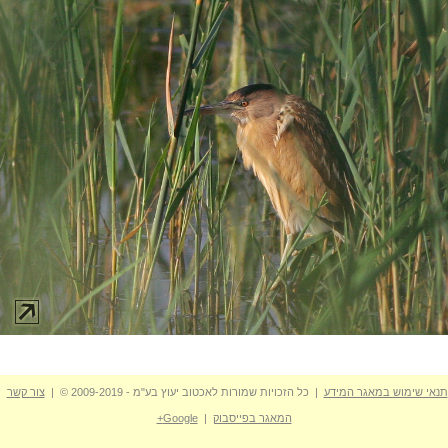
תנאי שימוש במאגר המידע
| כל הזכויות שמורות לאכטוב יעוץ בע"מ - 2009-2019 © |
צור קשר
המאגר בפייסבוק
|
Google+