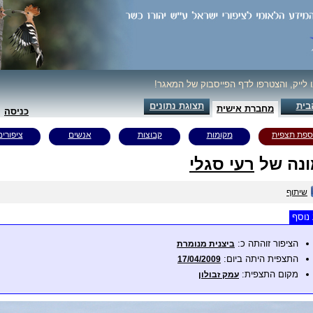
ו לייק, והצטרפו לדף הפייסבוק של המאגר!
בית
תצוגת נתונים
מחברת אישית
כניסה
ספת תצפית
מקומות
קבוצות
אנשים
ציפורים
נה של
רעי סגלי
שיתוף
נוסף
הציפור זוהתה כ:
ביצנית מנומרת
התצפית היתה ביום:
17/04/2009
מקום התצפית:
עמק זבולון