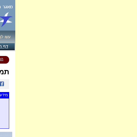
עשו לנ
דף ה
הו
תמו
מידע 