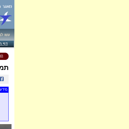
עשו לנ
דף ה
הו
תמו
מידע 