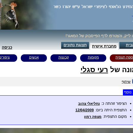
ו לייק, והצטרפו לדף הפייסבוק של המאגר!
בית
תצוגת נתונים
מחברת אישית
כניסה
ספת תצפית
מקומות
קבוצות
אנשים
ציפורים
נה של
רעי סגלי
שיתוף
נוסף
הציפור זוהתה כ:
נחליאלי צהוב
התצפית היתה ביום:
12/04/2009
מקום התצפית:
מצפה רמון