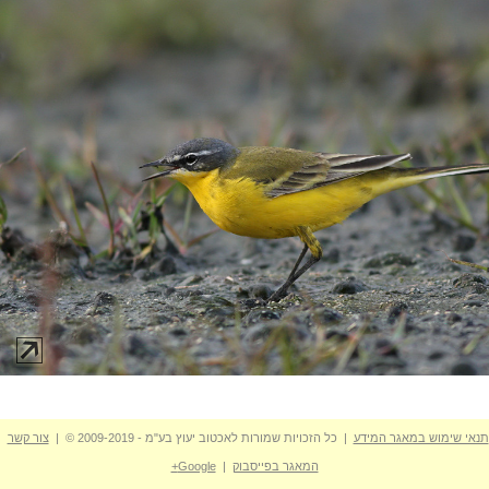
תנאי שימוש במאגר המידע
| כל הזכויות שמורות לאכטוב יעוץ בע"מ - 2009-2019 © |
צור קשר
המאגר בפייסבוק
|
Google+