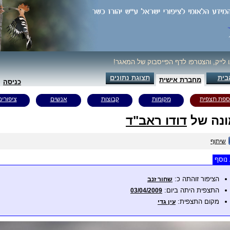
ו לייק, והצטרפו לדף הפייסבוק של המאגר!
בית
תצוגת נתונים
מחברת אישית
כניסה
ספת תצפית
מקומות
קבוצות
אנשים
ציפורים
נה של
דודו ראב"ד
שיתוף
נוסף
הציפור זוהתה כ:
שחור זנב
התצפית היתה ביום:
03/04/2009
מקום התצפית:
עין גדי