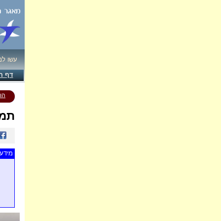
עשו לנ
דף ה
הו
תמו
מידע 