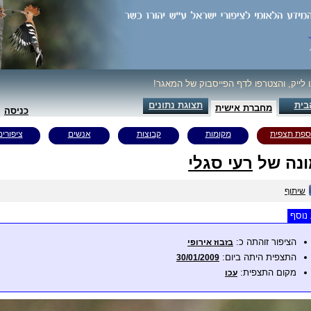
ו לייק, והצטרפו לדף הפייסבוק של המאגר!
בית
תצוגת נתונים
מחברת אישית
כניסה
ספת תצפית
מקומות
קבוצות
אנשים
ציפורים
נה של
רעי סגלי
שיתוף
נוסף
הציפור זוהתה כ:
בזבוז אירופי
התצפית היתה ביום:
30/01/2009
מקום התצפית:
עכו