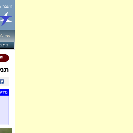
עשו לנ
דף ה
הו
תמו
מידע 