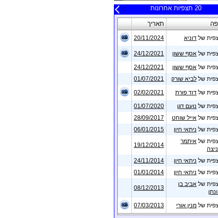
20 תצפיות אחרונות
ת פעילות בהים מול רכס הכרמל
פה
תאריך
פית של
דוניא
20/11/2024
בשלושת החודשים האחרונים:
פית של
אסף ששון
24/12/2021
מקום
8
במספר תצפיות -
0
תצפיות
פית של
אסף ששון
24/12/2021
מקום
42
במספר פרטים -
0
פית של
לביא שורק
01/07/2021
פרטים
פית של
דוד פורת
02/02/2021
מקום
30
במספר מינים -
0
מינים
פית של
נועם דגן
01/07/2020
פית של
אייל שוחט
28/09/2017
במשך כל שנות הפעילות:
פית של
ניתאי חיון
06/01/2015
מקום
205
במספר תצפיות -
12
פית של
איתמר
19/12/2014
תצפיות
ניצה
מקום
292
במספר פרטים -
פית של
ניתאי חיון
24/11/2014
1087 פרטים
פית של
ניתאי חיון
01/01/2014
מקום
149
במספר מינים -
65
פית של
אביב בן
08/12/2013
מינים
ונתן
פית של
מנין אורי
07/03/2013