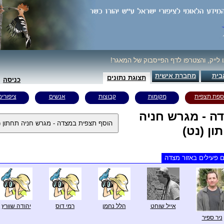
ו לייק, והצטרפו לדף הפייסבוק של המאגר!
בית
מחברת אישית
תצוגת נתונים
כניסה
ספת תצפית
מקומות
קבוצות
אנשים
ציפורים
ה - מגרש חניה
ון (נט)
 פעילים באזור מצדה
אייל שוחט
הלל נחמן
רמי דוס
יהודה שוורץ
ניר ספיר