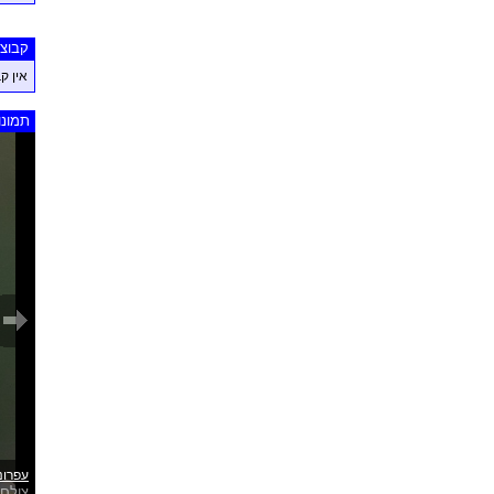
קבוצו
אין ק
תמונו
עפרוני
צולם 