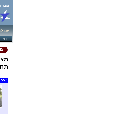
עשו לנ
דף ה
הו
מצד
תחת
צפרים