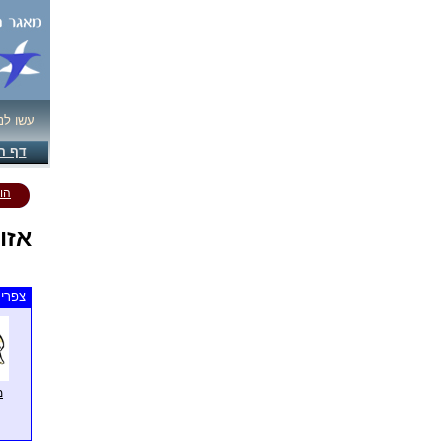
עשו לנ
דף ה
הו
אזו
צפרים
מ