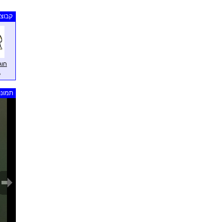
קבוצו
חוג
ב
תמונו