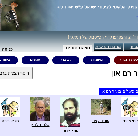
ו לייק, והצטרפו לדף הפייסבוק של המאגר!
בית
מחברת אישית
תצוגת נתונים
כניסה
ספת תצפית
מקומות
קבוצות
אנשים
ציפורים
ר רם און
 פעילים באזור רם און
טוביה קאהן
וטי צ'רטר
גיורא לייטנר
שלמה ולדמן
קובי מירום