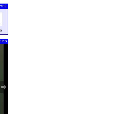
קבוצו
מר
תמונו