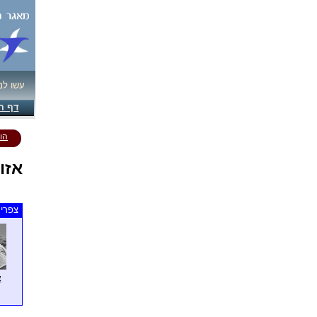
עשו לנ
דף ה
הו
אזו
צפרים
א