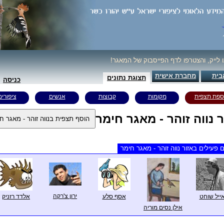
ו לייק, והצטרפו לדף הפייסבוק של המאגר!
בית
מחברת אישית
תצוגת נתונים
כניסה
ספת תצפית
מקומות
קבוצות
אנשים
ציפורים
ר נווה זוהר - מאגר חימר
 פעילים באזור נווה זוהר - מאגר חימר
ירון צ'רקה
ייל שוחט
אסף סלע
אלדד רזניק
אילן נסים מוריה