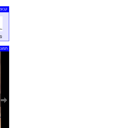
קבוצו
מר
תמונו