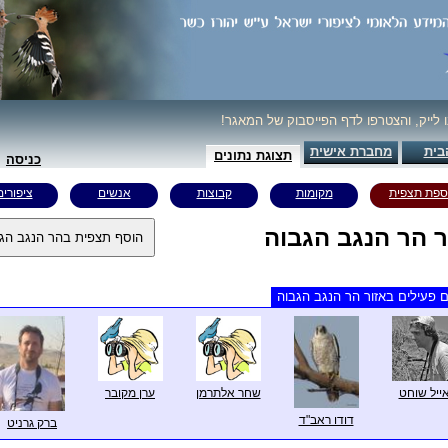
ו לייק, והצטרפו לדף הפייסבוק של המאגר!
בית
מחברת אישית
תצוגת נתונים
כניסה
ספת תצפית
מקומות
קבוצות
אנשים
ציפורים
ר הר הנגב הגבוה
 פעילים באזור הר הנגב הגבוה
ייל שוחט
שחר אלתרמן
ערן מקובר
דודו ראב"ד
ברק גרניט