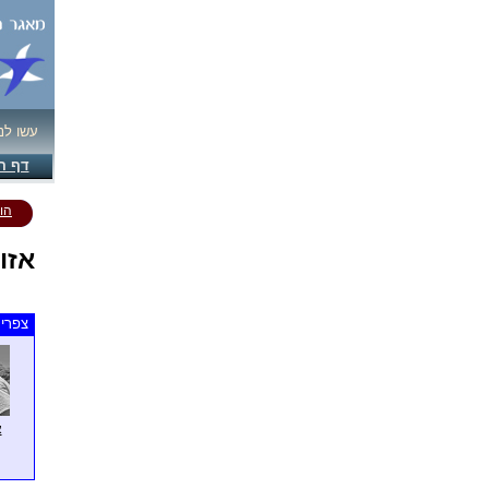
עשו לנ
דף ה
הו
אזו
צפרים
א