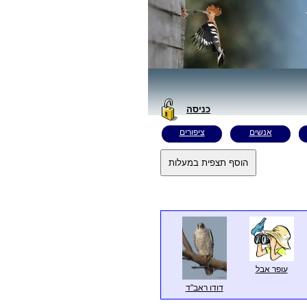
כניסה
אנשים
ציפורים
עופר אבל
דודו ראב"ד